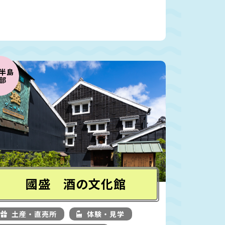
半島
部
國盛 酒の文化館
土産・直売所
体験・見学