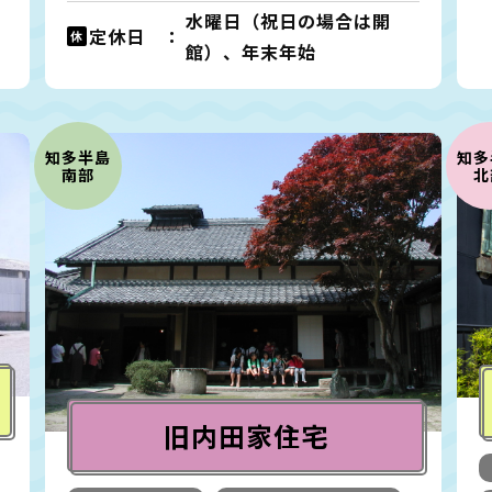
水曜日（祝日の場合は開
定休日 ：
館）、年末年始
知多半島
知多
南部
北
旧内田家住宅