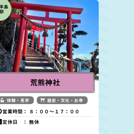
半島
部
荒熊神社
体験・見学
歴史・文化・お寺
営業時間：
８：００～１７：００
定休日 ：
無休