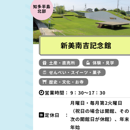
知多半島
北部
新美南吉記念館
土産・直売所
体験・見学
せんべい・スイーツ・菓子
歴史・文化・お寺
営業時間：
9：30～17：30
月曜日・毎月第2火曜日
（祝日の場合は開館、その
定休日 ：
次の開館日が休館）、年末
年始